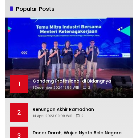
Popular Posts
Gandeng Profesional di Bidangnya
1
1 Desember 2024 18:56 WIB
2
Renungan Akhir Ramadhan
2
14 April 2023 09:09 WIB
2
Donor Darah, Wujud Nyata Bela Negara
3