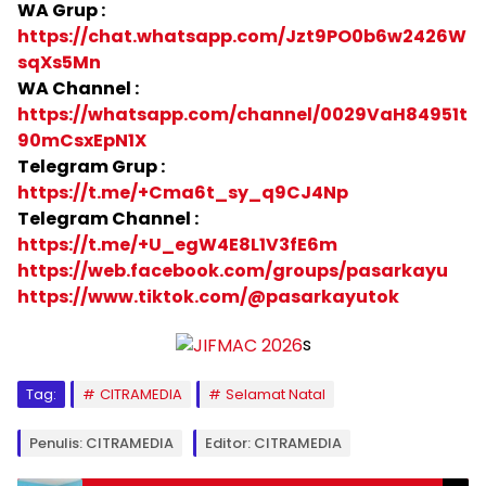
WA Grup :
https://chat.whatsapp.com/Jzt9PO0b6w2426W
sqXs5Mn
WA Channel :
https://whatsapp.com/channel/0029VaH84951t
90mCsxEpN1X
Telegram Grup :
https://t.me/+Cma6t_sy_q9CJ4Np
Telegram Channel :
https://t.me/+U_egW4E8L1V3fE6m
https://web.facebook.com/groups/pasarkayu
https://www.tiktok.com/@pasarkayutok
s
Tag:
CITRAMEDIA
Selamat Natal
Penulis: CITRAMEDIA
Editor: CITRAMEDIA