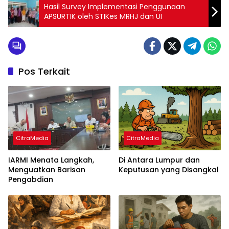
Hasil Survey Implementasi Penggunaan
APSURTIK oleh STIKes MRHJ dan UI
Pos Terkait
CitraMedia
CitraMedia
IARMI Menata Langkah,
Di Antara Lumpur dan
Menguatkan Barisan
Keputusan yang Disangkal
Pengabdian