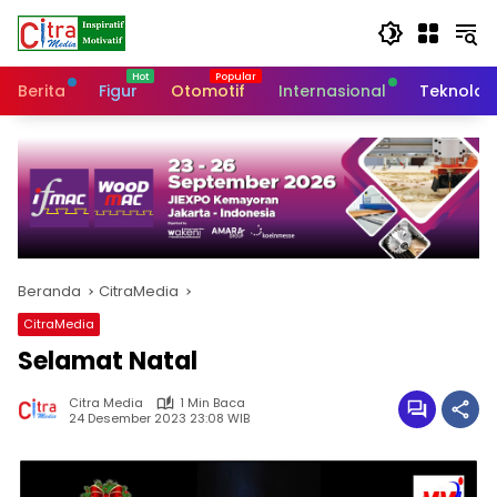
Langsung
ke
konten
Berita
Figur
Otomotif
Internasional
Teknolog
Beranda
CitraMedia
CitraMedia
Selamat Natal
Citra Media
1 Min Baca
24 Desember 2023 23:08 WIB