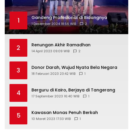
Gandeng Profesional di Bidangnya
1
1 Desember 2024 18:56 WIB
2
Renungan Akhir Ramadhan
2
14 April 2023 09:09 WIB
2
Donor Darah, Wujud Nyata Bela Negara
3
18 Februari 2023 23:42 WIB
1
Berguru di Kairo, Berjaya di Tangerang
4
17 September 2023 16:40 WIB
1
Kawasan Monas Penuh Berkah
5
10 Maret 2023 17:33 WIB
1