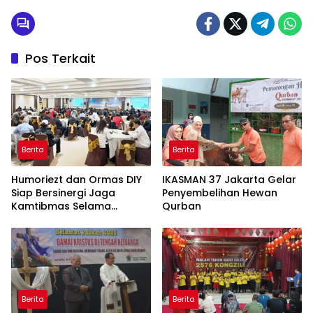
Pos Terkait
Berita
Berita
Humoriezt dan Ormas DIY
IKASMAN 37 Jakarta Gelar
Siap Bersinergi Jaga
Penyembelihan Hewan
Kamtibmas Selama
Qurban
Ramadan
Berita
Berita