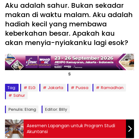
Aku adalah sahur. Bukan sekadar
makan di waktu malam. Aku adalah
hadiah kecil yang membawa
keberkahan besar. Apakah kau
akan menyia-nyiakanku lagi esok?
s
Tag:
ELG
Jakarta
Puasa
Ramadhan
Sahur
Penulis: Elang
Editor: Billy
Asesmen Lapangan untuk Program Studi
Akuntansi