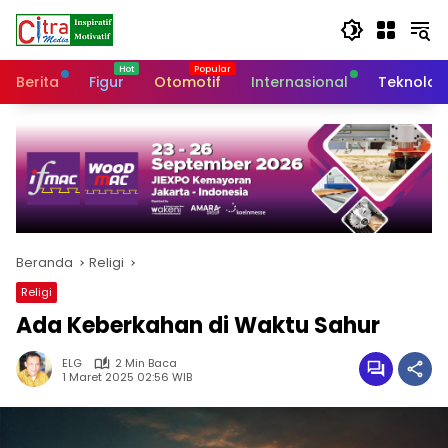
Langsung
ke
konten
Berita
Figur
Otomotif
Internasional
Teknolog
Beranda
Religi
Religi
Ada Keberkahan di Waktu Sahur
ELG
2 Min Baca
1 Maret 2025 02:56 WIB