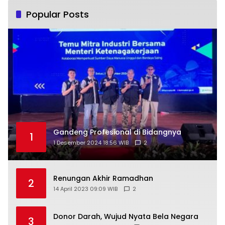
Popular Posts
Gandeng Profesional di Bidangnya
1
1 Desember 2024 18:56 WIB
2
Renungan Akhir Ramadhan
2
14 April 2023 09:09 WIB
2
Donor Darah, Wujud Nyata Bela Negara
3