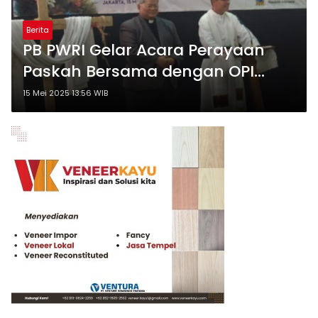
Berita
PB PWRI Gelar Acara Perayaan
Paskah Bersama dengan OPI
Kementerian Lembaga
15 Mei 2025 13:56 WIB