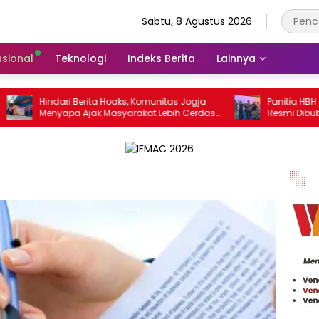
Sabtu, 8 Agustus 2026
asional
Teknologi
Indeks Berita
Lainnya
Hindari Berita Hoaks, Komunitas Jogja
Panitia HBH dan I
Menyapa Ajak Masyarakat Lebih Cerdas
Resmi Dibubarkan
Bermedia Sosial