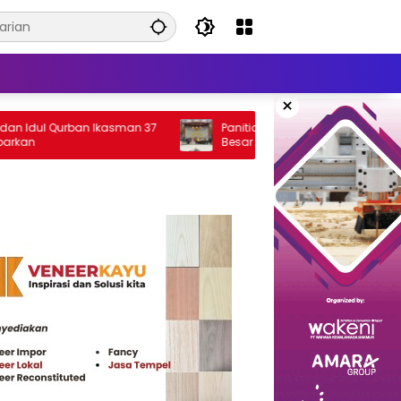
×
dul Qurban Ikasman 37
Panitia Pelantikan, Rakernas, dan Apel
Besar Menwa-IARMI Survei Lokasi di IPD
Jatinangor