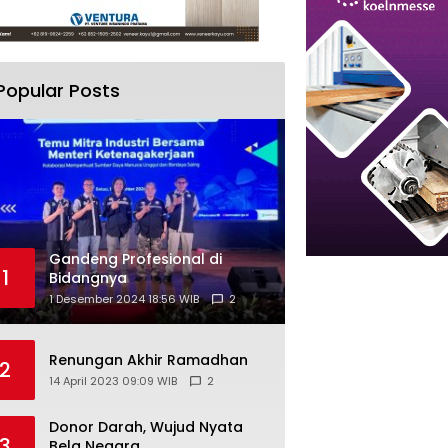
Popular Posts
Gandeng Profesional di
1
Bidangnya
1 Desember 2024 18:56 WIB
2
Renungan Akhir Ramadhan
2
14 April 2023 09:09 WIB
2
Donor Darah, Wujud Nyata
3
Bela Negara