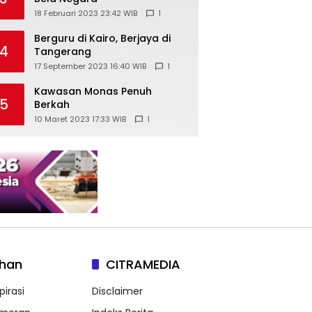
18 Februari 2023 23:42 WIB
1
Berguru di Kairo, Berjaya di
4
Tangerang
17 September 2023 16:40 WIB
1
Kawasan Monas Penuh
5
Berkah
10 Maret 2023 17:33 WIB
1
lhan
CITRAMEDIA
pirasi
Disclaimer