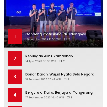
Gandeng Profesional di Bidangnya
1
1 Desember 2024 18:56 WIB
2
Renungan Akhir Ramadhan
2
14 April 2023 09:09 WIB
2
Donor Darah, Wujud Nyata Bela Negara
3
18 Februari 2023 23:42 WIB
1
Berguru di Kairo, Berjaya di Tangerang
4
17 September 2023 16:40 WIB
1