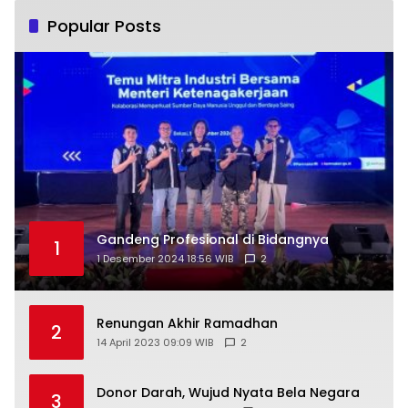
Popular Posts
Gandeng Profesional di Bidangnya
1
1 Desember 2024 18:56 WIB
2
Renungan Akhir Ramadhan
2
14 April 2023 09:09 WIB
2
Donor Darah, Wujud Nyata Bela Negara
3