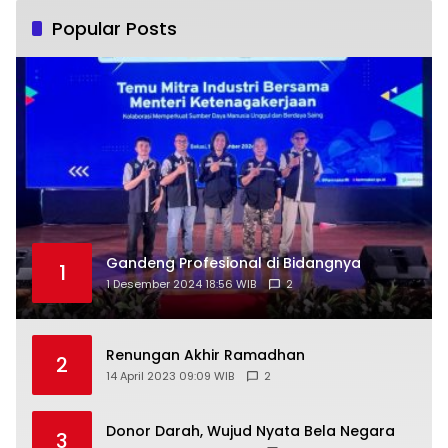
Popular Posts
Gandeng Profesional di Bidangnya
1
1 Desember 2024 18:56 WIB
2
Renungan Akhir Ramadhan
2
14 April 2023 09:09 WIB
2
Donor Darah, Wujud Nyata Bela Negara
3