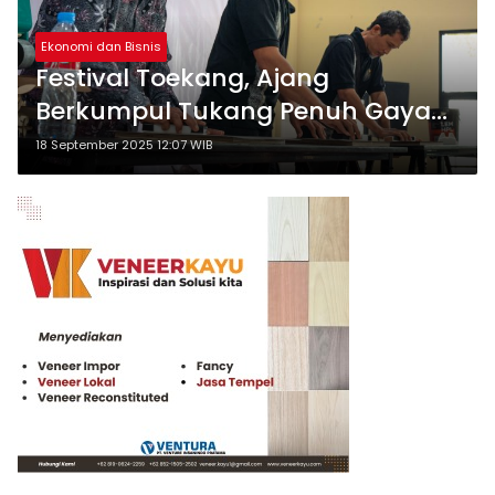
Ekonomi dan Bisnis
Festival Toekang, Ajang
Berkumpul Tukang Penuh Gaya
Berlimpah Hadiah
18 September 2025 12:07 WIB