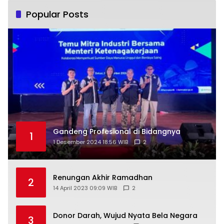
Popular Posts
Gandeng Profesional di Bidangnya
1
1 Desember 2024 18:56 WIB
2
Renungan Akhir Ramadhan
2
14 April 2023 09:09 WIB
2
Donor Darah, Wujud Nyata Bela Negara
3