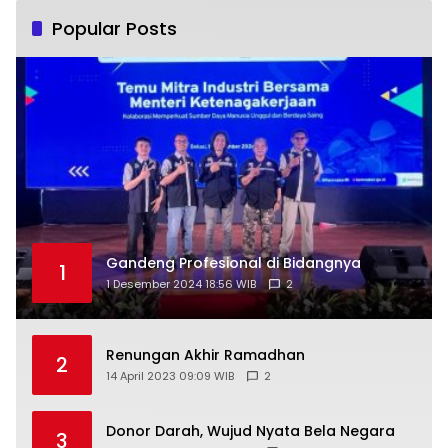
Popular Posts
Gandeng Profesional di Bidangnya
1
1 Desember 2024 18:56 WIB
2
Renungan Akhir Ramadhan
2
14 April 2023 09:09 WIB
2
Donor Darah, Wujud Nyata Bela Negara
3