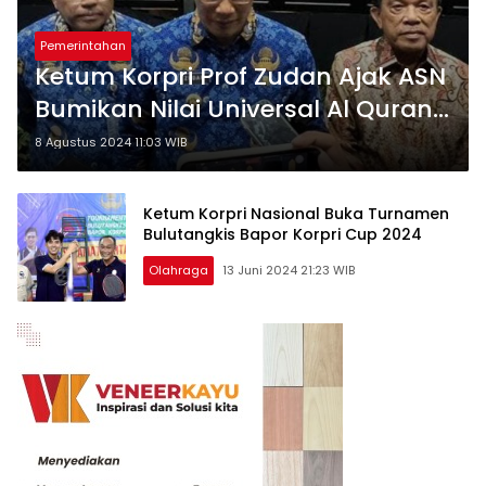
Pemerintahan
Ketum Korpri Prof Zudan Ajak ASN
Bumikan Nilai Universal Al Quran
dalam Program Pemerintah Ke
8 Agustus 2024 11:03 WIB
Masyarakat
Ketum Korpri Nasional Buka Turnamen
Bulutangkis Bapor Korpri Cup 2024
Olahraga
13 Juni 2024 21:23 WIB