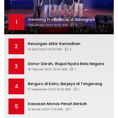
Gandeng Profesional di Bidangnya
1
1 Desember 2024 18:56 WIB
2
Renungan Akhir Ramadhan
2
14 April 2023 09:09 WIB
2
Donor Darah, Wujud Nyata Bela Negara
3
18 Februari 2023 23:42 WIB
1
Berguru di Kairo, Berjaya di Tangerang
4
17 September 2023 16:40 WIB
1
Kawasan Monas Penuh Berkah
5
10 Maret 2023 17:33 WIB
1