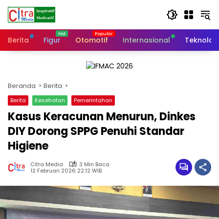
Langsung
ke
konten
Berita
Figur
Otomotif
Internasional
Teknolog
Beranda
Berita
Berita
Kesehatan
Pemerintahan
Kasus Keracunan Menurun, Dinkes
DIY Dorong SPPG Penuhi Standar
Higiene
Citra Media
3 Min Baca
12 Februari 2026 22:12 WIB