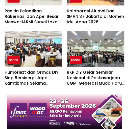
Panitia Pelantikan,
Kolaborasi Alumni Dan
Rakernas, dan Apel Besar
SMAN 37 Jakarta di Momen
Menwa-IARMI Survei Lokasi
Idul Adha 2026
di IPDN Jatinangor
Berita
Berita
Humoriezt dan Ormas DIY
RKP DIY Gelar Seminar
Siap Bersinergi Jaga
Nasional di Paskasarjana
Kamtibmas Selama
UGM, Generasi Muda Harus
Ramadan
Berkontribusi Positif dalam
Pembangunan Nasional