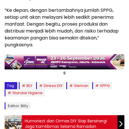
“Ke depan, dengan bertambahnya jumlah SPPG,
setiap unit akan melayani lebih sedikit penerima
manfaat. Dengan begitu, proses produksi dan
distribusi menjadi lebih mudah, dan risiko terhadap
keamanan pangan bisa semakin ditekan,”
pungkasnya.
s
Tag:
BLY
Dinkes DIY
Sleman
SPPG
Standar Higiene
Editor: Billy
Humoriezt dan Ormas DIY Siap Bersinergi
Jaga Kamtibmas Selama Ramadan