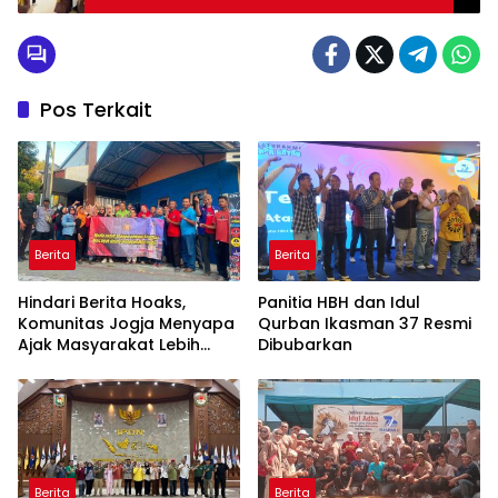
Pos Terkait
Berita
Berita
Hindari Berita Hoaks,
Panitia HBH dan Idul
Komunitas Jogja Menyapa
Qurban Ikasman 37 Resmi
Ajak Masyarakat Lebih
Dibubarkan
Cerdas Bermedia Sosial
Berita
Berita