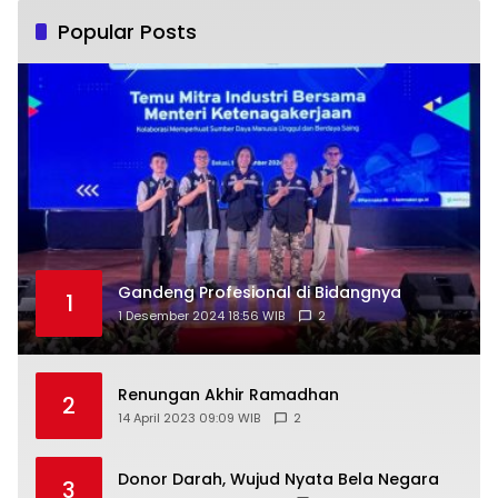
Popular Posts
Gandeng Profesional di Bidangnya
1
1 Desember 2024 18:56 WIB
2
Renungan Akhir Ramadhan
2
14 April 2023 09:09 WIB
2
Donor Darah, Wujud Nyata Bela Negara
3