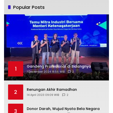
Popular Posts
Gandeng Profesional di Bidangnya
1
1 Desember 2024 18:56 WIB
2
Renungan Akhir Ramadhan
2
14 April 2023 09:09 WIB
2
Donor Darah, Wujud Nyata Bela Negara
3