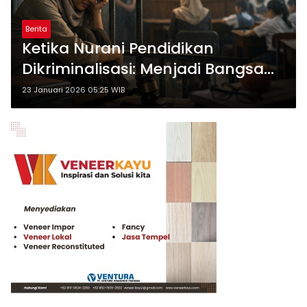
Berita
Ketika Nurani Pendidikan
Dikriminalisasi: Menjadi Bangsa
yang Memahami, Bukan
23 Januari 2026 05:25 WIB
Menghukum