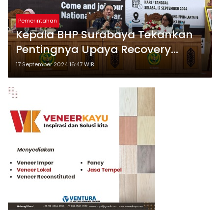
Pemerintahan
Kepala BHP Surabaya Tekankan
Pentingnya Upaya Recovery
dalam Kepailitan oleh Kurator
17 September 2024 16:47 WIB
Negara