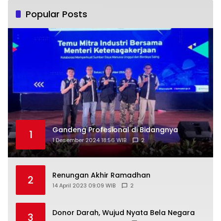
Popular Posts
Gandeng Profesional di Bidangnya
1
1 Desember 2024 18:56 WIB
2
Renungan Akhir Ramadhan
2
14 April 2023 09:09 WIB
2
Donor Darah, Wujud Nyata Bela Negara
3