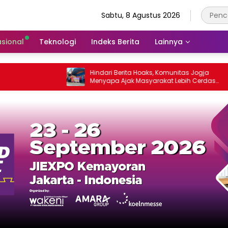
Sabtu, 8 Agustus 2026
asional
Teknologi
Indeks Berita
Lainnya
Hindari Berita Hoaks, Komunitas Jogja
Menyapa Ajak Masyarakat Lebih Cerdas
Bermedia Sosial