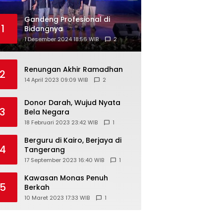
Gandeng Profesional di
1
Bidangnya
1 Desember 2024 18:56 WIB
2
Renungan Akhir Ramadhan
2
14 April 2023 09:09 WIB
2
Donor Darah, Wujud Nyata
3
Bela Negara
18 Februari 2023 23:42 WIB
1
Berguru di Kairo, Berjaya di
4
Tangerang
17 September 2023 16:40 WIB
1
Kawasan Monas Penuh
5
Berkah
10 Maret 2023 17:33 WIB
1