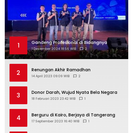
Gandeng Profesional di Bidangnya
1
1 Desember 2024 18:56 WIB
2
Renungan Akhir Ramadhan
2
14 April 2023 09:09 WIB
2
Donor Darah, Wujud Nyata Bela Negara
3
18 Februari 2023 23:42 WIB
1
Berguru di Kairo, Berjaya di Tangerang
4
17 September 2023 16:40 WIB
1