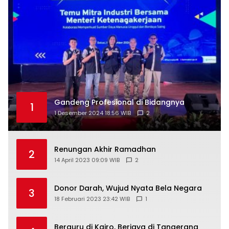
Gandeng Profesional di Bidangnya
1
1 Desember 2024 18:56 WIB
2
Renungan Akhir Ramadhan
2
14 April 2023 09:09 WIB
2
Donor Darah, Wujud Nyata Bela Negara
3
18 Februari 2023 23:42 WIB
1
Berguru di Kairo, Berjaya di Tangerang