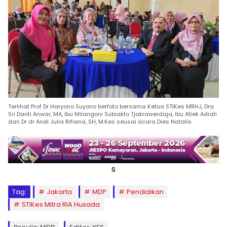
Terlihat Prof Dr Haryono Suyono berfoto bersama Ketua STIKes MRHJ, Dra
Sri Danti Anwar, MA, Ibu Milangoni Subiakto Tjakrawerdaja, Ibu Atiek Adiati
dan Dr dr Andi Julia Rifiana, SH, M.Kes seusai acara Dies Natalis
s
Tag:
Jakarta
MDP
Pendidikan
STIKes Mitra RIA Husada