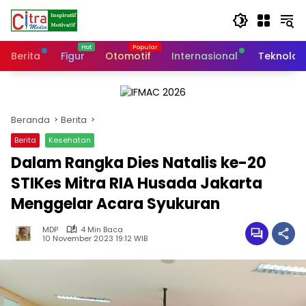
Langsung
ke
konten
Berita
Figur
Otomotif
Internasional
Teknolog
Beranda
Berita
Berita
Kesehatan
Dalam Rangka Dies Natalis ke-20
STIKes Mitra RIA Husada Jakarta
Menggelar Acara Syukuran
MDP
4 Min Baca
10 November 2023 19:12 WIB