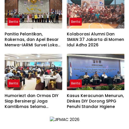
Berita
Berita
Panitia Pelantikan,
Kolaborasi Alumni Dan
Rakernas, dan Apel Besar
SMAN 37 Jakarta di Momen
Menwa-IARMI Survei Lokasi
Idul Adha 2026
di IPDN Jatinangor
Berita
Berita
Humoriezt dan Ormas DIY
Kasus Keracunan Menurun,
Siap Bersinergi Jaga
Dinkes DIY Dorong SPPG
Kamtibmas Selama
Penuhi Standar Higiene
Ramadan