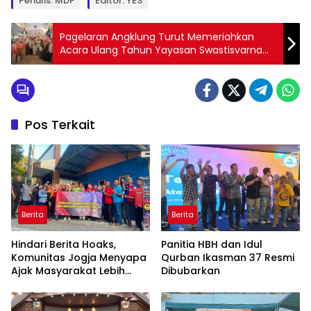
Penulis: MDP
Editor: YES
Pagelaran Angklung Turut Memeriahkan
Acara Ulang Tahun Yayasan Swastisvarna
ke-12
Pos Terkait
Berita
Berita
Hindari Berita Hoaks,
Panitia HBH dan Idul
Komunitas Jogja Menyapa
Qurban Ikasman 37 Resmi
Ajak Masyarakat Lebih
Dibubarkan
Cerdas Bermedia Sosial