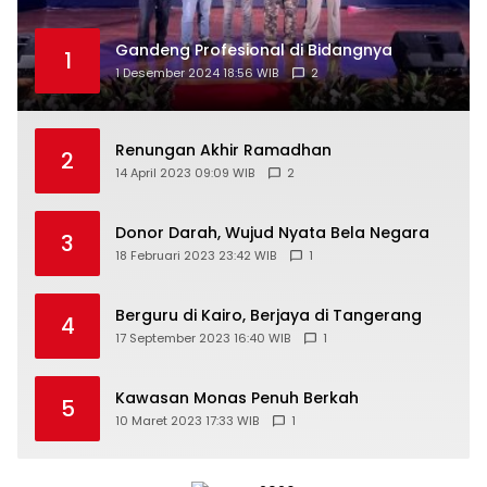
Gandeng Profesional di Bidangnya
1
1 Desember 2024 18:56 WIB
2
Renungan Akhir Ramadhan
2
14 April 2023 09:09 WIB
2
Donor Darah, Wujud Nyata Bela Negara
3
18 Februari 2023 23:42 WIB
1
Berguru di Kairo, Berjaya di Tangerang
4
17 September 2023 16:40 WIB
1
Kawasan Monas Penuh Berkah
5
10 Maret 2023 17:33 WIB
1