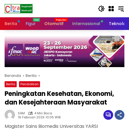
Langsung
ke
konten
Berita
Figur
Otomotif
Internasional
Teknolog
Beranda
Berita
Berita
Pendidikan
Peningkatan Kesehatan, Ekonomi,
dan Kesejahteraan Masyarakat
SAM
4 Min Baca
16 Februari 2025 10:05 WIB
Magister Sains Biomedis Universitas YARSI