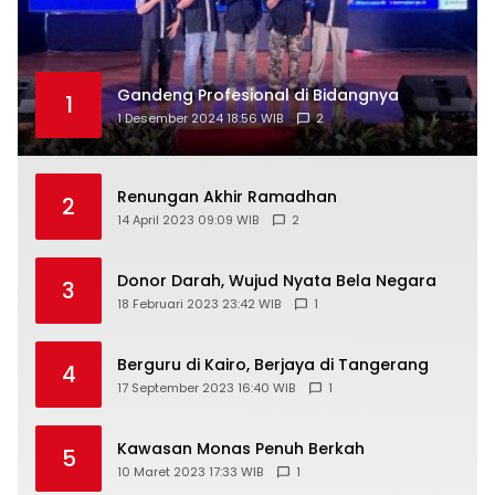
Gandeng Profesional di Bidangnya
1
1 Desember 2024 18:56 WIB
2
Renungan Akhir Ramadhan
2
14 April 2023 09:09 WIB
2
Donor Darah, Wujud Nyata Bela Negara
3
18 Februari 2023 23:42 WIB
1
Berguru di Kairo, Berjaya di Tangerang
4
17 September 2023 16:40 WIB
1
Kawasan Monas Penuh Berkah
5
10 Maret 2023 17:33 WIB
1