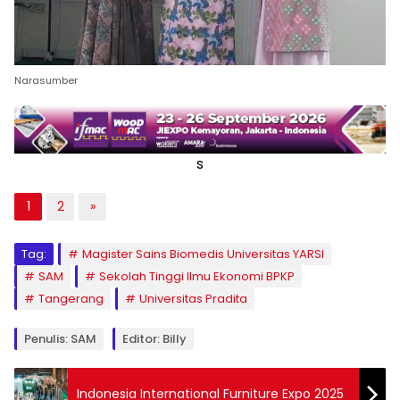
Narasumber
s
1
2
»
Tag:
Magister Sains Biomedis Universitas YARSI
SAM
Sekolah Tinggi Ilmu Ekonomi BPKP
Tangerang
Universitas Pradita
Penulis: SAM
Editor: Billy
Indonesia International Furniture Expo 2025