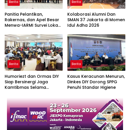
Berita
Berita
Panitia Pelantikan,
Kolaborasi Alumni Dan
Rakernas, dan Apel Besar
SMAN 37 Jakarta di Momen
Menwa-IARMI Survei Lokasi
Idul Adha 2026
di IPDN Jatinangor
Berita
Berita
Humoriezt dan Ormas DIY
Kasus Keracunan Menurun,
Siap Bersinergi Jaga
Dinkes DIY Dorong SPPG
Kamtibmas Selama
Penuhi Standar Higiene
Ramadan