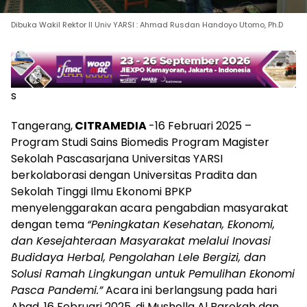
Dibuka Wakil Rektor II Univ YARSI : Ahmad Rusdan Handoyo Utomo, Ph.D
s
Tangerang,
CITRAMEDIA
-16 Februari 2025 –
Program Studi Sains Biomedis Program Magister
Sekolah Pascasarjana Universitas YARSI
berkolaborasi dengan Universitas Pradita dan
Sekolah Tinggi Ilmu Ekonomi BPKP
menyelenggarakan acara pengabdian masyarakat
dengan tema
“Peningkatan Kesehatan, Ekonomi,
dan Kesejahteraan Masyarakat melalui Inovasi
Budidaya Herbal, Pengolahan Lele Bergizi, dan
Solusi Ramah Lingkungan untuk Pemulihan Ekonomi
Pasca Pandemi.”
Acara ini berlangsung pada hari
Ahad, 16 Februari 2025, di Musholla Al Barokah dan