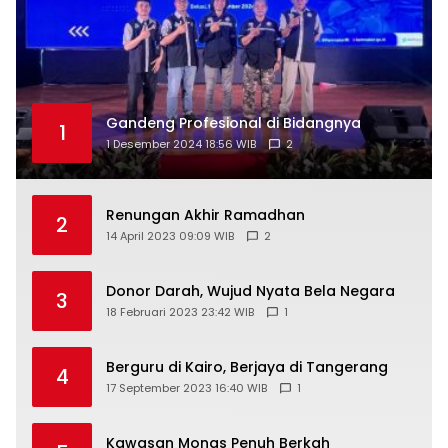
Gandeng Profesional di Bidangnya
1
1 Desember 2024 18:56 WIB
2
Renungan Akhir Ramadhan
2
14 April 2023 09:09 WIB
2
Donor Darah, Wujud Nyata Bela Negara
3
18 Februari 2023 23:42 WIB
1
Berguru di Kairo, Berjaya di Tangerang
4
17 September 2023 16:40 WIB
1
Kawasan Monas Penuh Berkah