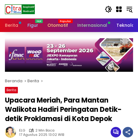
Langsung
ke
konten
Berita
Figur
Otomotif
Internasional
Teknolog
Beranda
Berita
Berita
Upacara Meriah, Para Mantan
Walikota Hadiri Peringatan Detik-
detik Proklamasi di Kota Depok
ELG
2 Min Baca
17 Agustus 2025 13:02 WIB