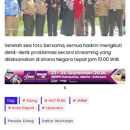
Setelah sesi foto bersama, semua hadirin mengikuti
detik-detik proklamasi secara streaming yang
dilaksanakan di Istana Negara tepat jam 10.00 WIB.
s
Tag:
Elang
HUT RI 80
IARMI
Kota Depok
Upacara
Penulis: Elang
Editor: Muttaqin