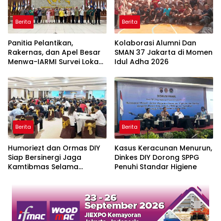
Berita
Berita
Panitia Pelantikan,
Kolaborasi Alumni Dan
Rakernas, dan Apel Besar
SMAN 37 Jakarta di Momen
Menwa-IARMI Survei Lokasi
Idul Adha 2026
di IPDN Jatinangor
Berita
Berita
Humoriezt dan Ormas DIY
Kasus Keracunan Menurun,
Siap Bersinergi Jaga
Dinkes DIY Dorong SPPG
Kamtibmas Selama
Penuhi Standar Higiene
Ramadan