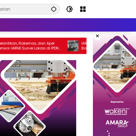
×
n, Rakernas, dan Apel
IARMI Menata Langkah, Menguatkan
 Survei Lokasi di IPDN
Barisan Pengabdian