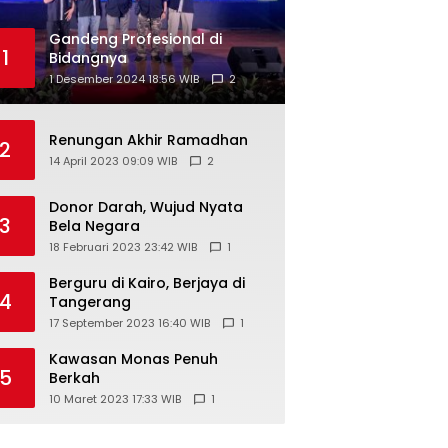
Gandeng Profesional di
1
Bidangnya
1 Desember 2024 18:56 WIB
2
Renungan Akhir Ramadhan
2
14 April 2023 09:09 WIB
2
Donor Darah, Wujud Nyata
3
Bela Negara
18 Februari 2023 23:42 WIB
1
Berguru di Kairo, Berjaya di
4
Tangerang
17 September 2023 16:40 WIB
1
Kawasan Monas Penuh
5
Berkah
10 Maret 2023 17:33 WIB
1