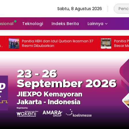
Sabtu, 8 Agustus 2026
asional
Teknologi
Indeks Berita
Lainnya
Panitia HBH dan Idul Qurban Ikasman 37
Panitia Pelantika
Resmi Dibubarkan
Besar Menwa-IARMI
Jatinangor