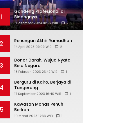
Gandeng Profesional di
1
Bidangnya
1 Desember 2024 18:56 WIB
2
Renungan Akhir Ramadhan
2
14 April 2023 09:09 WIB
2
Donor Darah, Wujud Nyata
3
Bela Negara
18 Februari 2023 23:42 WIB
1
Berguru di Kairo, Berjaya di
4
Tangerang
17 September 2023 16:40 WIB
1
Kawasan Monas Penuh
5
Berkah
10 Maret 2023 17:33 WIB
1