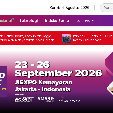
Kamis, 6 Agustus 2026
asional
Teknologi
Indeks Berita
Lainnya
ta Hoaks, Komunitas Jogja
Panitia HBH dan Idul Qurban Ika
k Masyarakat Lebih Cerdas
Resmi Dibubarkan
sial