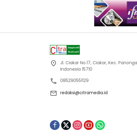
Jl. Ciakar No.17, Ciakar, Kec. Panon
Indonesia 15710
085290551129
redaksi@citramedia.id