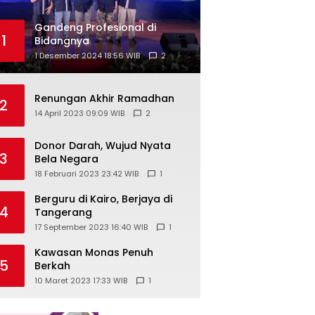
Gandeng Profesional di
1
Bidangnya
1 Desember 2024 18:56 WIB
2
Renungan Akhir Ramadhan
2
14 April 2023 09:09 WIB
2
Donor Darah, Wujud Nyata
3
Bela Negara
18 Februari 2023 23:42 WIB
1
Berguru di Kairo, Berjaya di
4
Tangerang
17 September 2023 16:40 WIB
1
Kawasan Monas Penuh
5
Berkah
10 Maret 2023 17:33 WIB
1