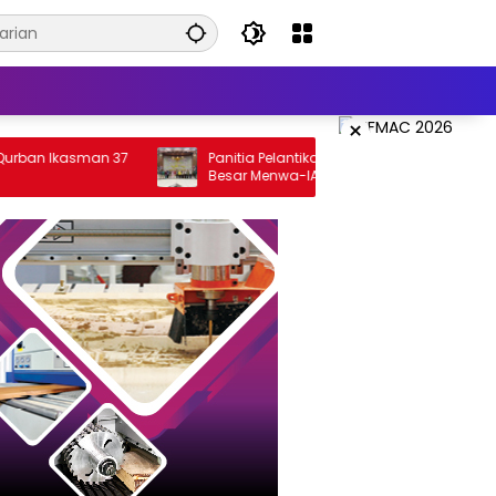
×
Ikasman 37
Panitia Pelantikan, Rakernas, dan Apel
Besar Menwa-IARMI Survei Lokasi di IPDN
Jatinangor