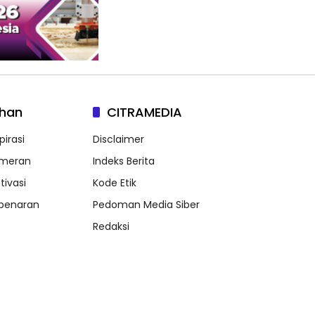
lhan
CITRAMEDIA
pirasi
Disclaimer
meran
Indeks Berita
tivasi
Kode Etik
benaran
Pedoman Media Siber
Redaksi