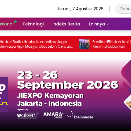
Jumat, 7 Agustus 2026
asional
Teknologi
Indeks Berita
Lainnya
erita Hoaks, Komunitas Jogja
Panitia HBH dan Idul Qurban 
Ajak Masyarakat Lebih Cerdas
Resmi Dibubarkan
 Sosial