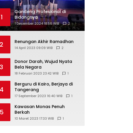
Gandeng Profesional di
1
Bidangnya
1 Desember 2024 18:56 WIB
2
Renungan Akhir Ramadhan
2
14 April 2023 09:09 WIB
2
Donor Darah, Wujud Nyata
3
Bela Negara
18 Februari 2023 23:42 WIB
1
Berguru di Kairo, Berjaya di
4
Tangerang
17 September 2023 16:40 WIB
1
Kawasan Monas Penuh
5
Berkah
10 Maret 2023 17:33 WIB
1