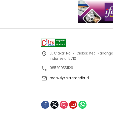
Jl. Ciakar No.17, Ciakar, Kec. Panon
Indonesia 15710
085290551129
redaksi@citramedia.id