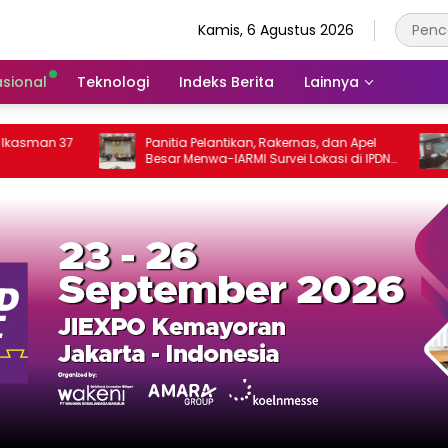
Kamis, 6 Agustus 2026
asional
Teknologi
Indeks Berita
Lainnya
 37
Panitia Pelantikan, Rakernas, dan Apel
IARMI
Besar Menwa-IARMI Survei Lokasi di IPDN
Baris
Jatinangor