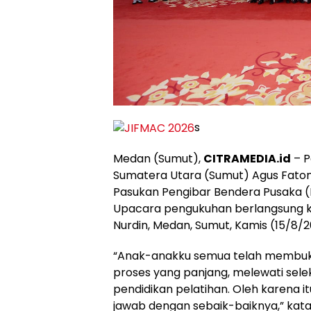
s
Medan (Sumut),
CITRAMEDIA.id
– P
Sumatera Utara (Sumut) Agus Fato
Pasukan Pengibar Bendera Pusaka (
Upacara pengukuhan berlangsung kh
Nurdin, Medan, Sumut, Kamis (15/8/2
“Anak-anakku semua telah membukti
proses yang panjang, melewati sele
pendidikan pelatihan. Oleh karena i
jawab dengan sebaik-baiknya,” kata 