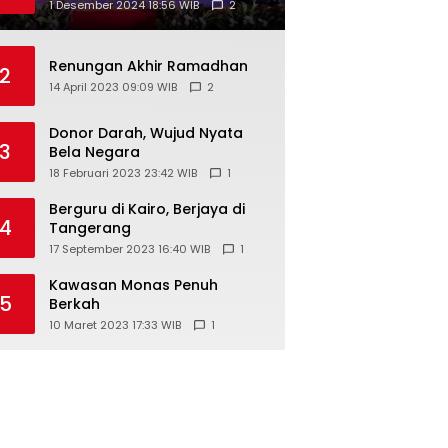
1 Desember 2024 18:56 WIB
2
Renungan Akhir Ramadhan
2
14 April 2023 09:09 WIB
2
Donor Darah, Wujud Nyata
3
Bela Negara
18 Februari 2023 23:42 WIB
1
Berguru di Kairo, Berjaya di
4
Tangerang
17 September 2023 16:40 WIB
1
Kawasan Monas Penuh
5
Berkah
10 Maret 2023 17:33 WIB
1