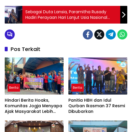
Sebagai Duta Lansia, Paramitha Rusady
Hadiri Perayaan Hari Lanjut Usia Nasional
2023 di Yayasan Swastisvarna
Pos Terkait
Berita
Berita
Hindari Berita Hoaks,
Panitia HBH dan Idul
Komunitas Jogja Menyapa
Qurban Ikasman 37 Resmi
Ajak Masyarakat Lebih
Dibubarkan
Cerdas Bermedia Sosial