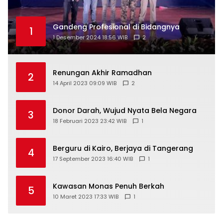
Gandeng Profesional di Bidangnya
1
1 Desember 2024 18:56 WIB
2
Renungan Akhir Ramadhan
2
14 April 2023 09:09 WIB
2
Donor Darah, Wujud Nyata Bela Negara
3
18 Februari 2023 23:42 WIB
1
Berguru di Kairo, Berjaya di Tangerang
4
17 September 2023 16:40 WIB
1
Kawasan Monas Penuh Berkah
5
10 Maret 2023 17:33 WIB
1