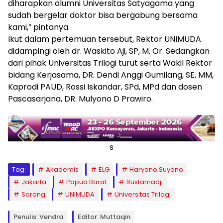
diharapkan alumni Universitas Satyagama yang
sudah bergelar doktor bisa bergabung bersama
kami,” pintanya.
Ikut dalam pertemuan tersebut, Rektor UNIMUDA
didampingi oleh dr. Waskito Aji, SP, M. Or. Sedangkan
dari pihak Universitas Trilogi turut serta Wakil Rektor
bidang Kerjasama, DR. Dendi Anggi Gumilang, SE, MM,
Kaprodi PAUD, Rossi Iskandar, SPd, MPd dan dosen
Pascasarjana, DR. Mulyono D Prawiro.
s
Tag:
Akademis
ELG
Haryono Suyono
Jakarta
Papua Barat
Rustamadji
Sorong
UNIMUDA
Universitas Trilogi
Penulis: Vendra
Editor: Muttaqin