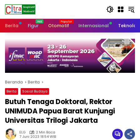
Langsung
ke
konten
Berita
Figur
Otomotif
Internasional
Teknolog
Beranda
Berita
Berita
Sosial Budaya
Butuh Tenaga Doktoral, Rektor
UNIMUDA Papua Barat Kunjungi
Universitas Trilogi Jakarta
ELG
2 Min Baca
7 Juni 2023 18:54 WIB