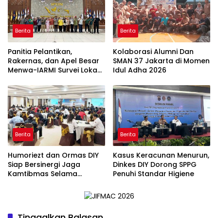
Berita
Berita
Panitia Pelantikan,
Kolaborasi Alumni Dan
Rakernas, dan Apel Besar
SMAN 37 Jakarta di Momen
Menwa-IARMI Survei Lokasi
Idul Adha 2026
di IPDN Jatinangor
Berita
Berita
Humoriezt dan Ormas DIY
Kasus Keracunan Menurun,
Siap Bersinergi Jaga
Dinkes DIY Dorong SPPG
Kamtibmas Selama
Penuhi Standar Higiene
Ramadan
Tinggalkan Balasan