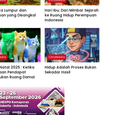
edia
CitraMedia
ra Lumpur dan
Hari Ibu: Dari Mimbar Sejarah
san yang Disangkal
ke Ruang Hidup Perempuan
Indonesia
edia
CitraMedia
Natal 2025 : Ketika
Hidup Adalah Proses Bukan
aan Pendapat
Sekadar Hasil
kan Ruang Damai