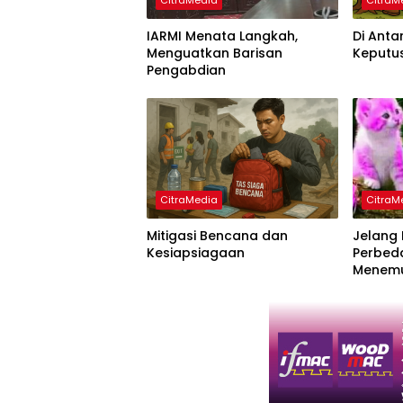
CitraMedia
CitraM
IARMI Menata Langkah,
Di Anta
Menguatkan Barisan
Keputu
Pengabdian
CitraMedia
CitraM
Mitigasi Bencana dan
Jelang 
Kesiapsiagaan
Perbed
Menemu