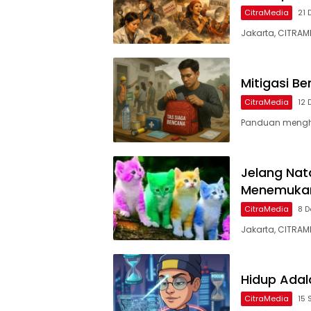
CitraMedia
21 
Jakarta, CITRAME
Mitigasi B
CitraMedia
12 
Panduan mengh
Jelang Nat
Menemuka
CitraMedia
8 D
Jakarta, CITRAM
Hidup Adal
CitraMedia
15 