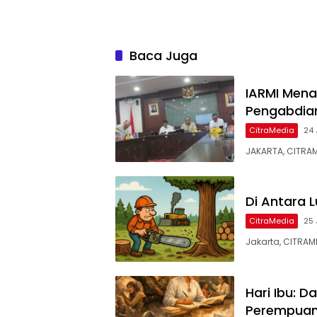
Baca Juga
IARMI Mena
Pengabdia
CitraMedia
24 
JAKARTA, CITRAM
Di Antara 
CitraMedia
25 
Jakarta, CITRAME
Hari Ibu: D
Perempuan