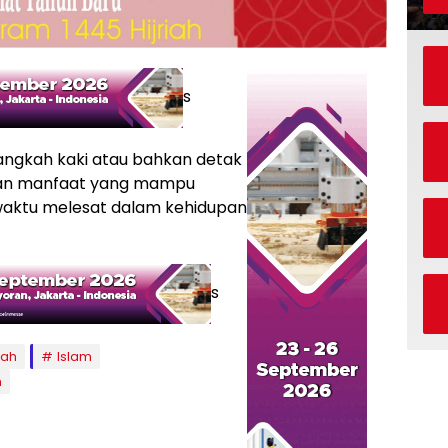
s
angkah kaki atau bahkan detak
 dan manfaat yang mampu
waktu melesat dalam kehidupan
s
yah
Islam
m