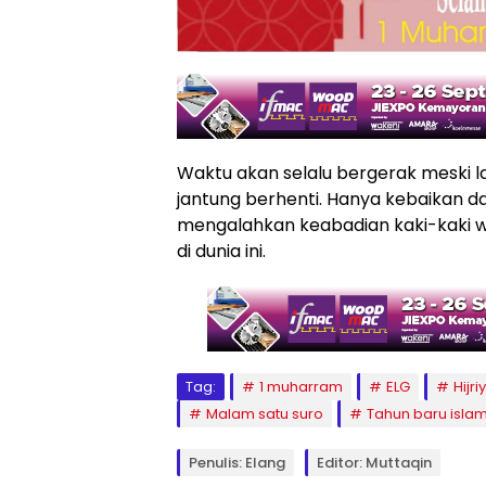
Waktu akan selalu bergerak meski l
jantung berhenti. Hanya kebaikan
mengalahkan keabadian kaki-kaki 
di dunia ini.
Tag:
1 muharram
ELG
Hijri
Malam satu suro
Tahun baru isla
Penulis: Elang
Editor: Muttaqin