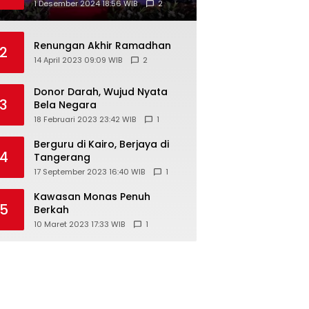
1 Desember 2024 18:56 WIB
2
Renungan Akhir Ramadhan
2
14 April 2023 09:09 WIB
2
Donor Darah, Wujud Nyata
3
Bela Negara
18 Februari 2023 23:42 WIB
1
Berguru di Kairo, Berjaya di
4
Tangerang
17 September 2023 16:40 WIB
1
Kawasan Monas Penuh
5
Berkah
10 Maret 2023 17:33 WIB
1