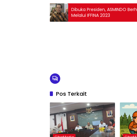
Dibuka Presiden, ASMINDO Berh
Melalui IFFINA 2023
Pos Terkait