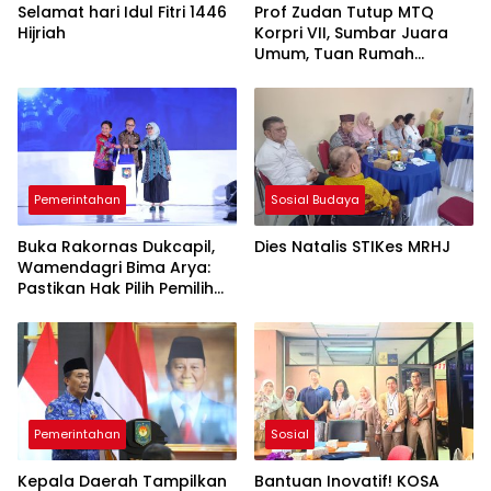
Selamat hari Idul Fitri 1446
Prof Zudan Tutup MTQ
Hijriah
Korpri VII, Sumbar Juara
Umum, Tuan Rumah
Peringkat Ketiga
Pemerintahan
Sosial Budaya
Buka Rakornas Dukcapil,
Dies Natalis STIKes MRHJ
Wamendagri Bima Arya:
Pastikan Hak Pilih Pemilih
Marginal Terjamin
Pemerintahan
Sosial
Kepala Daerah Tampilkan
Bantuan Inovatif! KOSA