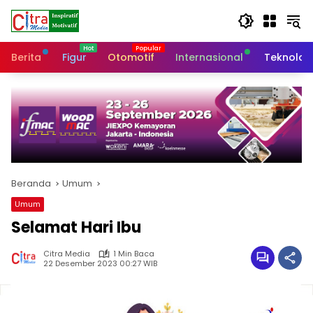
Langsung
ke
konten
Berita
Figur
Otomotif
Internasional
Teknolog
Beranda
Umum
Umum
Selamat Hari Ibu
Citra Media
1 Min Baca
22 Desember 2023 00:27 WIB