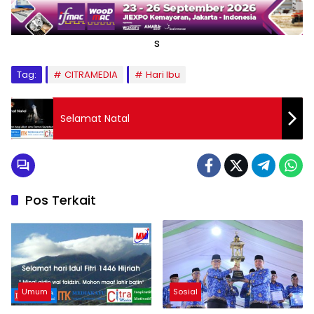
s
Tag:
CITRAMEDIA
Hari Ibu
Selamat Natal
Pos Terkait
Umum
Sosial