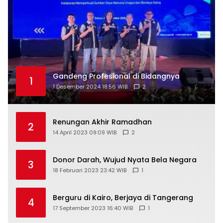
Gandeng Profesional di Bidangnya
1
1 Desember 2024 18:56 WIB
2
Renungan Akhir Ramadhan
2
14 April 2023 09:09 WIB
2
Donor Darah, Wujud Nyata Bela Negara
3
18 Februari 2023 23:42 WIB
1
Berguru di Kairo, Berjaya di Tangerang
4
17 September 2023 16:40 WIB
1