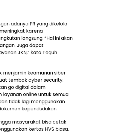
ngan adanya FR yang dikelola
 meningkat karena
gkutan langsung. “Hal ini akan
pangan. Juga dapat
layanan JKN,” kata Teguh
uk menjamin keamanan siber
at tembok cyber security.
kan go digital dalam
 layanan online untuk semua
dan tidak lagi menggunakan
 dokumen kependudukan.
ingga masyarakat bisa cetak
ggunakan kertas HVS biasa.