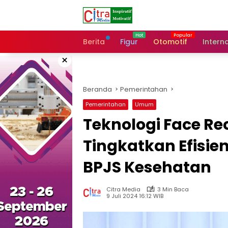
Langsung
ke
konten
Berita
Figur
Otomotif
Intern
×
Beranda
Pemerintahan
Pemerintahan
Umum
Teknologi Face Re
Tingkatkan Efisie
BPJS Kesehatan
Citra Media
3 Min Baca
9 Juli 2024 16:12 WIB