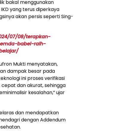
lik bakal menggunakan
 IKD yang terus diperkaya
gsinya akan persis seperti Sing-
2024/07/08/terapkan-
pemda-babel-raih-
elajar/
ufron Mukti menyatakan,
kan dampak besar pada
nologi ini proses verifikasi
h cepat dan akurat, sehingga
nimalisir kesalahan,” ujar
selaras dan mendapatkan
emendagri dengan Addendum
esehatan.