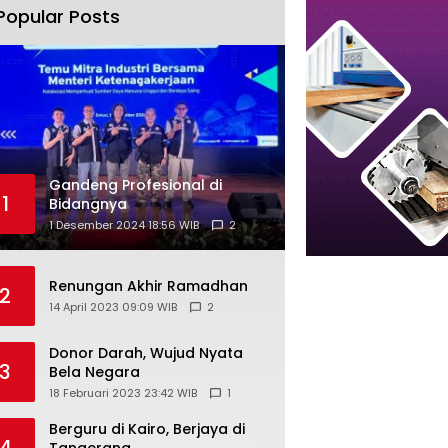
Popular Posts
Gandeng Profesional di
1
Bidangnya
1 Desember 2024 18:56 WIB
2
Renungan Akhir Ramadhan
2
14 April 2023 09:09 WIB
2
Donor Darah, Wujud Nyata
3
Bela Negara
18 Februari 2023 23:42 WIB
1
Berguru di Kairo, Berjaya di
4
Tangerang