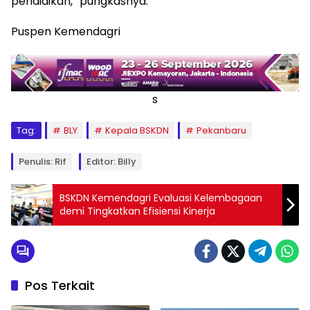
pendidikan,” pungkasnya.
Puspen Kemendagri
s
Tag:
BLY
Kepala BSKDN
Pekanbaru
Penulis: Rif
Editor: Billy
BSKDN Kemendagri Evaluasi Kelembagaan
demi Tingkatkan Efisiensi Kinerja
Pos Terkait