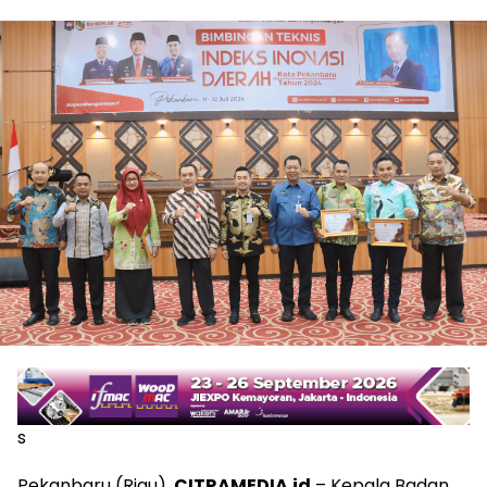
s
Pekanbaru (Riau),
CITRAMEDIA.id
– Kepala Badan