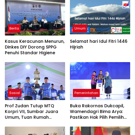
Berita
Umum
Kasus Keracunan Menurun,
Selamat hari Idul Fitri 1446
Dinkes DIY Dorong SPPG
Hijriah
Penuhi Standar Higiene
Sosial
Pemerintahan
Prof Zudan Tutup MTQ
Buka Rakornas Dukcapil,
Korpri VII, Sumbar Juara
Wamendagri Bima Arya:
Umum, Tuan Rumah
Pastikan Hak Pilih Pemilih
Peringkat Ketiga
Marginal Terjamin