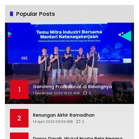
Popular Posts
Gandeng Profesional di Bidangnya
1
1 Desember 2024 18:56 WIB
2
Renungan Akhir Ramadhan
2
14 April 2023 09:09 WIB
2
Donor Darah, Wujud Nyata Bela Negara