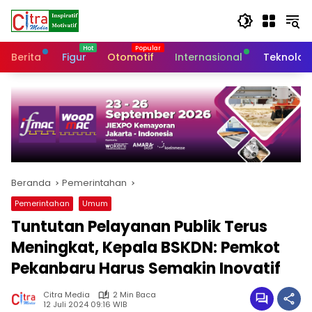
Langsung
ke
konten
Berita
Figur
Otomotif
Internasional
Teknolog
Beranda
Pemerintahan
Pemerintahan
Umum
Tuntutan Pelayanan Publik Terus
Meningkat, Kepala BSKDN: Pemkot
Pekanbaru Harus Semakin Inovatif
Citra Media
2 Min Baca
12 Juli 2024 09:16 WIB