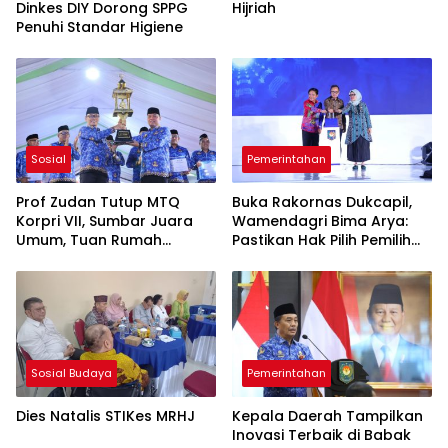
Dinkes DIY Dorong SPPG
Hijriah
Penuhi Standar Higiene
Sosial
Pemerintahan
Prof Zudan Tutup MTQ
Buka Rakornas Dukcapil,
Korpri VII, Sumbar Juara
Wamendagri Bima Arya:
Umum, Tuan Rumah
Pastikan Hak Pilih Pemilih
Peringkat Ketiga
Marginal Terjamin
Sosial Budaya
Pemerintahan
Dies Natalis STIKes MRHJ
Kepala Daerah Tampilkan
Inovasi Terbaik di Babak