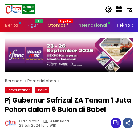
Langsung
ke
konten
Berita
Figur
Otomotif
Internasional
Teknolog
Beranda
Pemerintahan
Pemerintahan
Umum
Pj Gubernur Safrizal ZA Tanam 1 Juta
Pohon dalam 6 Bulan di Babel
Citra Media
3 Min Baca
23 Juli 2024 16:15 WIB