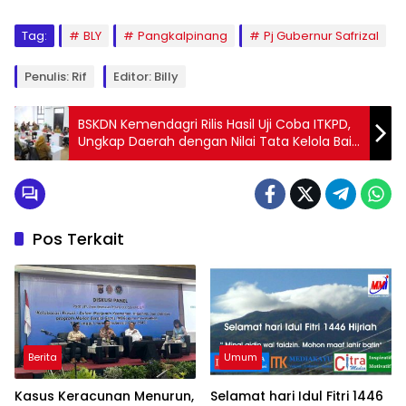
Tag:
BLY
Pangkalpinang
Pj Gubernur Safrizal
Penulis: Rif
Editor: Billy
BSKDN Kemendagri Rilis Hasil Uji Coba ITKPD,
Ungkap Daerah dengan Nilai Tata Kelola Baik
hingga Kurang
Pos Terkait
Berita
Umum
Kasus Keracunan Menurun,
Selamat hari Idul Fitri 1446