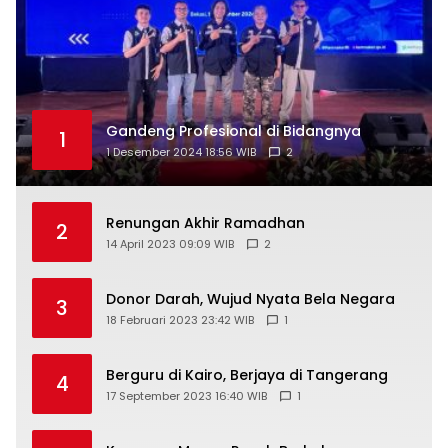
Gandeng Profesional di Bidangnya
1
1 Desember 2024 18:56 WIB
2
Renungan Akhir Ramadhan
2
14 April 2023 09:09 WIB
2
Donor Darah, Wujud Nyata Bela Negara
3
18 Februari 2023 23:42 WIB
1
Berguru di Kairo, Berjaya di Tangerang
4
17 September 2023 16:40 WIB
1