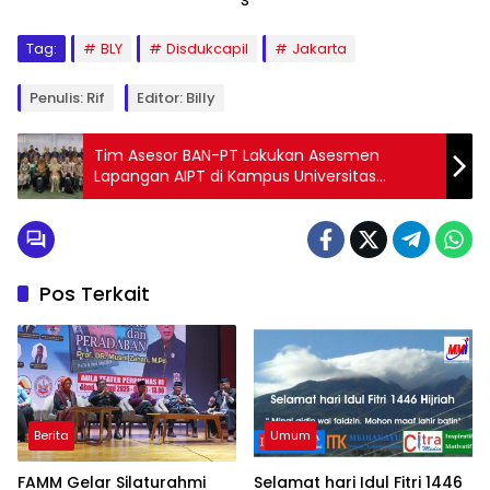
Tag:
BLY
Disdukcapil
Jakarta
Penulis: Rif
Editor: Billy
Tim Asesor BAN-PT Lakukan Asesmen
Lapangan AIPT di Kampus Universitas
Satyagama
Pos Terkait
Berita
Umum
FAMM Gelar Silaturahmi
Selamat hari Idul Fitri 1446