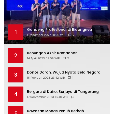
Gandeng Profesional di Bidangnya
1
1 Desember 2024 18:56 WIB
2
Renungan Akhir Ramadhan
2
14 April 2023 09:09 WIB
2
Donor Darah, Wujud Nyata Bela Negara
3
18 Februari 2023 23:42 WIB
1
Berguru di Kairo, Berjaya di Tangerang
4
17 September 2023 16:40 WIB
1
Kawasan Monas Penuh Berkah
5