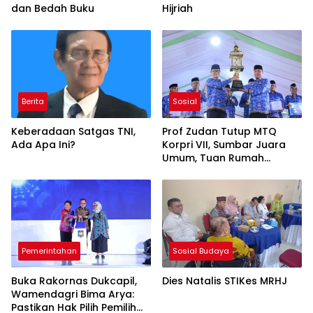
dan Bedah Buku
Hijriah
Berita
Sosial
Keberadaan Satgas TNI,
Prof Zudan Tutup MTQ
Ada Apa Ini?
Korpri VII, Sumbar Juara
Umum, Tuan Rumah
Peringkat Ketiga
Pemerintahan
Sosial Budaya
Buka Rakornas Dukcapil,
Dies Natalis STIKes MRHJ
Wamendagri Bima Arya:
Pastikan Hak Pilih Pemilih