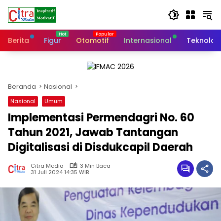
Langsung
ke
konten
Berita
Figur
Otomotif
Internasional
Teknolog
Beranda
Nasional
Nasional
Umum
Implementasi Permendagri No. 60
Tahun 2021, Jawab Tantangan
Digitalisasi di Disdukcapil Daerah
Citra Media
3 Min Baca
31 Juli 2024 14:35 WIB