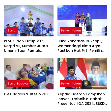
Sosial
Pemerintahan
Prof Zudan Tutup MTQ
Buka Rakornas Dukcapil,
Korpri VII, Sumbar Juara
Wamendagri Bima Arya:
Umum, Tuan Rumah
Pastikan Hak Pilih Pemilih
Peringkat Ketiga
Marginal Terjamin
Sosial Budaya
Pemerintahan
Dies Natalis STIKes MRHJ
Kepala Daerah Tampilkan
Inovasi Terbaik di Babak
Presentasi IGA 2024, BSKDN
Kemendagri Dorong