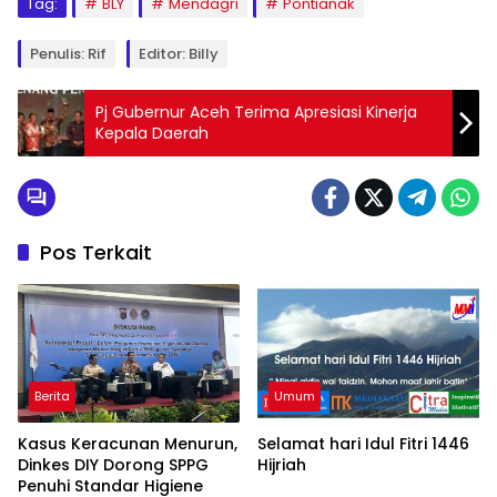
Tag:
BLY
Mendagri
Pontianak
Penulis: Rif
Editor: Billy
Pj Gubernur Aceh Terima Apresiasi Kinerja
Kepala Daerah
Pos Terkait
Berita
Umum
Kasus Keracunan Menurun,
Selamat hari Idul Fitri 1446
Dinkes DIY Dorong SPPG
Hijriah
Penuhi Standar Higiene