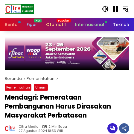
Langsung
ke
konten
Berita
Figur
Otomotif
Internasional
Teknolog
Beranda
Pemerintahan
Pemerintahan
Umum
Mendagri: Pemerataan
Pembangunan Harus Dirasakan
Masyarakat Perbatasan
Citra Media
2 Min Baca
27 Agustus 2024 18:53 WIB