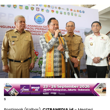
s
Pontianak (Kalbar),
CITRAMEDIA.id
– Menteri