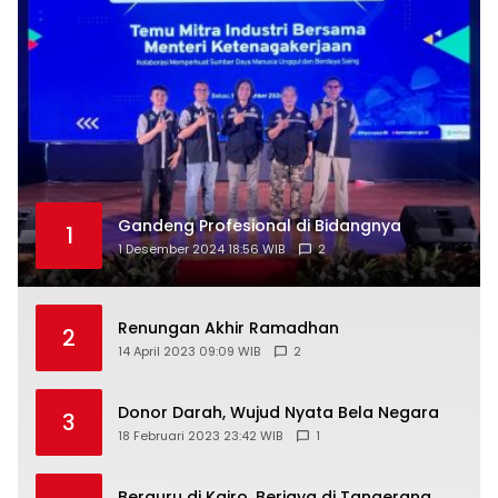
Gandeng Profesional di Bidangnya
1
1 Desember 2024 18:56 WIB
2
Renungan Akhir Ramadhan
2
14 April 2023 09:09 WIB
2
Donor Darah, Wujud Nyata Bela Negara
3
18 Februari 2023 23:42 WIB
1
Berguru di Kairo, Berjaya di Tangerang