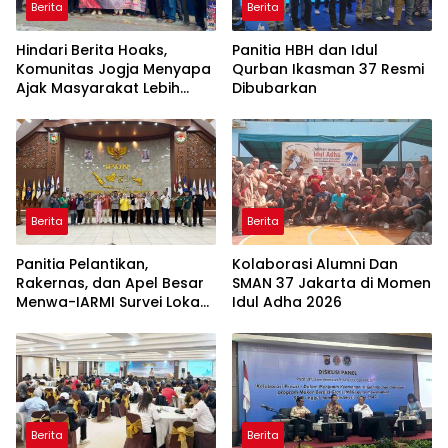
Berita
Berita
Hindari Berita Hoaks,
Panitia HBH dan Idul
Komunitas Jogja Menyapa
Qurban Ikasman 37 Resmi
Ajak Masyarakat Lebih
Dibubarkan
Cerdas Bermedia Sosial
Berita
Berita
Panitia Pelantikan,
Kolaborasi Alumni Dan
Rakernas, dan Apel Besar
SMAN 37 Jakarta di Momen
Menwa-IARMI Survei Lokasi
Idul Adha 2026
di IPDN Jatinangor
Berita
Berita