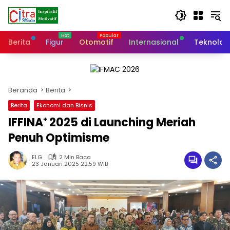
Langsung
ke
konten
Berita
Figur
Otomotif
Internasional
Teknolog
Beranda
Berita
Berita
Ekonomi dan Bisnis
IFFINA⁺ 2025 di Launching Meriah
Penuh Optimisme
ELG
2 Min Baca
23 Januari 2025 22:59 WIB