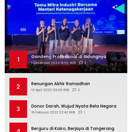
Gandeng Profesional di Bidangnya
1
1 Desember 2024 18:56 WIB
2
Renungan Akhir Ramadhan
2
14 April 2023 09:09 WIB
2
Donor Darah, Wujud Nyata Bela Negara
3
18 Februari 2023 23:42 WIB
1
Berguru di Kairo, Berjaya di Tangerang
4