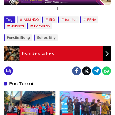
s
Tag:
ASMINDO
ELG
furnitur
IFFINA
Jakarta
Pameran
Penulis: Elang
Editor: Billy
From Zero to Hero
Pos Terkait