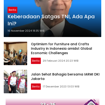
Berita
Keberadaan Satgas TNI, Ada Apa
Ini?
16 November 2024 18:35 WIB
Optimism for Furniture and Crafts
Industry in Indonesia amidst Global
Economic Challenges
Berita
29 Februari 2024 20:23 WIB
Jalan Sehat Bahagia bersama IARMI DKI
Jakarta
Berita
17 Desember 2023 13:03 WIB