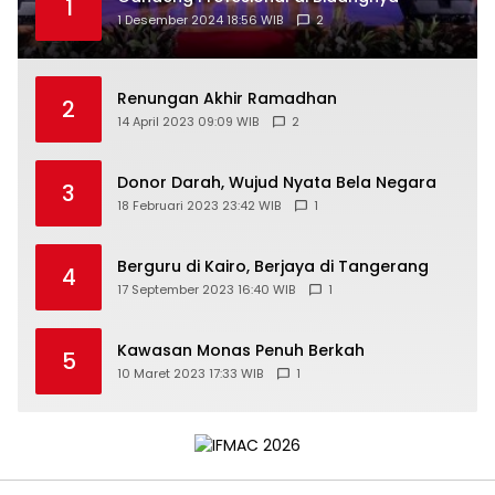
1
1 Desember 2024 18:56 WIB
2
Renungan Akhir Ramadhan
2
14 April 2023 09:09 WIB
2
Donor Darah, Wujud Nyata Bela Negara
3
18 Februari 2023 23:42 WIB
1
Berguru di Kairo, Berjaya di Tangerang
4
17 September 2023 16:40 WIB
1
Kawasan Monas Penuh Berkah
5
10 Maret 2023 17:33 WIB
1