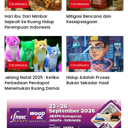
CitraMedia
CitraMedia
Hari Ibu: Dari Mimbar
Mitigasi Bencana dan
Sejarah ke Ruang Hidup
Kesiapsiagaan
Perempuan Indonesia
CitraMedia
CitraMedia
Jelang Natal 2025 : Ketika
Hidup Adalah Proses
Perbedaan Pendapat
Bukan Sekadar Hasil
Menemukan Ruang Damai