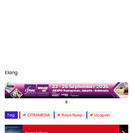
Elang
s
Tag:
CITRAMEDIA
Raya Nyep
Ucapan