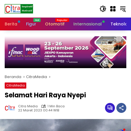
Langsung
ke
konten
Berita
Figur
Otomotif
Internasional
Teknolog
Beranda
CitraMedia
CitraMedia
Selamat Hari Raya Nyepi
Citra Media
1 Min Baca
22 Maret 2023 00:44 WIB