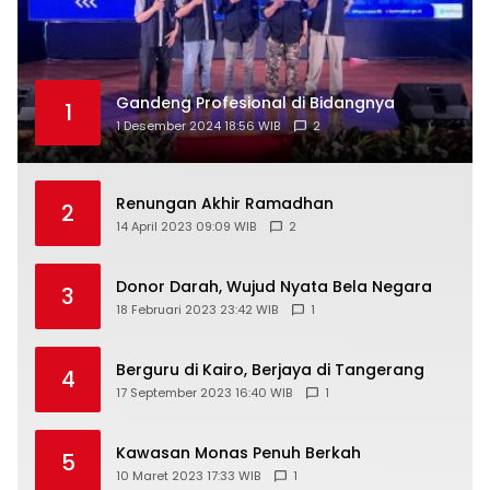
Gandeng Profesional di Bidangnya
1
1 Desember 2024 18:56 WIB
2
Renungan Akhir Ramadhan
2
14 April 2023 09:09 WIB
2
Donor Darah, Wujud Nyata Bela Negara
3
18 Februari 2023 23:42 WIB
1
Berguru di Kairo, Berjaya di Tangerang
4
17 September 2023 16:40 WIB
1
Kawasan Monas Penuh Berkah
5
10 Maret 2023 17:33 WIB
1